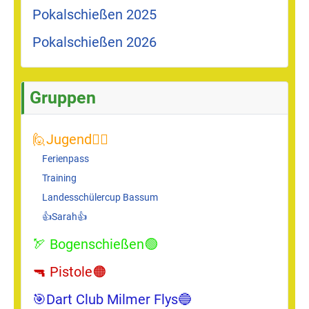
Pokalschießen 2025
Pokalschießen 2026
Gruppen
🙋Jugend🙋‍♂️
Ferienpass
Training
Landesschülercup Bassum
👍Sarah👍
🏹 Bogenschießen🟢
🔫 Pistole🟠
🎯Dart Club Milmer Flys🔵