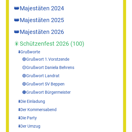
👑Majestäten 2024
👑Majestäten 2025
👑Majestäten 2026
🎇Schützenfest 2026 (100)
⬇️Grußworte
🟢Grußwort 1.Vorstzende
🟡Grußwort Daniela Behrens
🟣Grußwort Landrat
🔵Grußwort SV Beppen
🟠Grußwort Bürgermeister
⬇️Die Einladung
⬇️Der Kommersabend
⬇️Die Party
⬇️Der Umzug